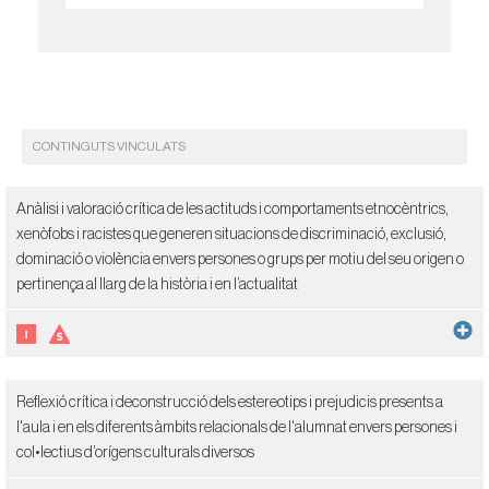
CONTINGUTS VINCULATS
Anàlisi i valoració crítica de les actituds i comportaments etnocèntrics,
xenòfobs i racistes que generen situacions de discriminació, exclusió,
dominació o violència envers persones o grups per motiu del seu origen o
pertinença al llarg de la història i en l’actualitat
Reflexió crítica i deconstrucció dels estereotips i prejudicis presents a
l'aula i en els diferents àmbits relacionals de l'alumnat envers persones i
col•lectius d’orígens culturals diversos