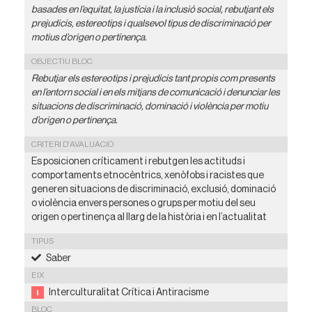
basades en l’equitat, la justícia i la inclusió social, rebutjant els
prejudicis, estereotips i qualsevol tipus de discriminació per
motius d’origen o pertinença.
OBJECTIU BLOC
Rebutjar els estereotips i prejudicis tant propis com presents
en l’entorn social i en els mitjans de comunicació i denunciar les
situacions de discriminació, dominació i violència per motiu
d’origen o pertinença.
CRITERI D'AVALUACIÓ
Es posicionen críticament i rebutgen les actituds i
comportaments etnocèntrics, xenòfobs i racistes que
generen situacions de discriminació, exclusió, dominació
o violència envers persones o grups per motiu del seu
origen o pertinença al llarg de la història i en l’actualitat
TIPUS
Saber
EIX
Interculturalitat Crítica i Antiracisme
BLOC