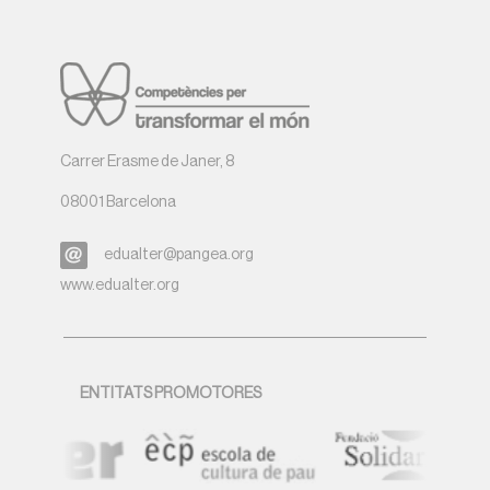
Carrer Erasme de Janer, 8
08001 Barcelona
edualter@pangea.org
www.edualter.org
ENTITATS PROMOTORES