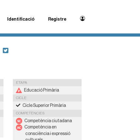
Identificació
Registre
ETAPA
Educació Primària
CICLE
Cicle Superior Primària
COMPETÈNCIES
Competència ciutadana
Competència en
consciència i expressió
culturals