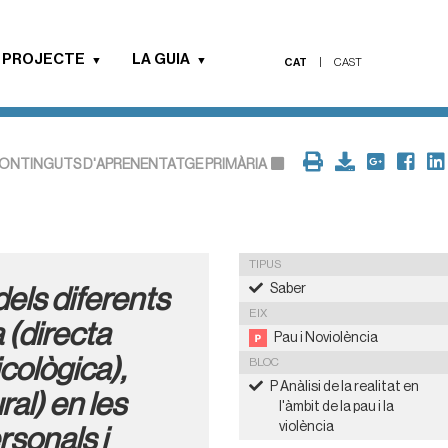
 PROJECTE
LA GUIA
CAT
|
CAST
ONTINGUTS D'APRENENTATGE PRIMÀRIA
TIPUS
Saber
dels diferents
EIX
 (directa
Pau i Noviolència
icològica),
BLOC
P Anàlisi de la realitat en
ral) en les
l'àmbit de la pau i la
violència
rsonals i