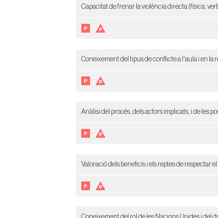
Capacitat de frenar la violència directa (física, ve
Coneixement del tipus de conflicte a l'aula i en la 
Anàlisi del procés, dels actors implicats, i de les 
Valoració dels beneficis i els reptes de respectar el
Coneixement del rol de les Nacions Unides i del d