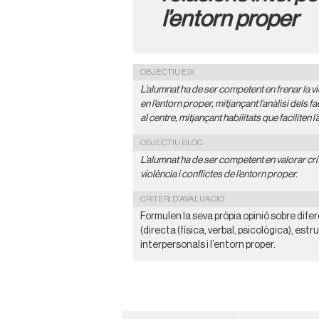
l’entorn proper
OBJECTIU EIX
L’alumnat ha de ser competent en frenar la v
en l’entorn proper, mitjançant l’anàlisi dels fa
al centre, mitjançant habilitats que faciliten 
OBJECTIU BLOC
L’alumnat ha de ser competent en valorar crí
violència i conflictes de l’entorn proper.
CRITERI D'AVALUACIÓ
Formulen la seva pròpia opinió sobre dife
(directa (física, verbal, psicològica), estr
interpersonals i l’entorn proper.