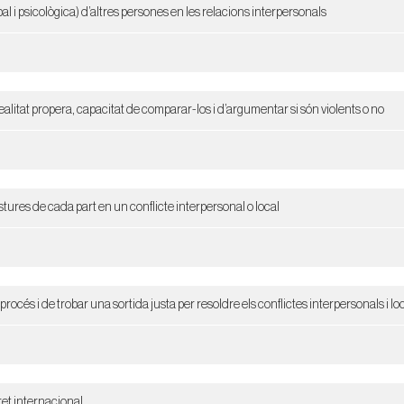
rbal i psicològica) d’altres persones en les relacions interpersonals
realitat propera, capacitat de comparar-los i d’argumentar si són violents o no
postures de cada part en un conflicte interpersonal o local
 procés i de trobar una sortida justa per resoldre els conflictes interpersonals i lo
ret internacional