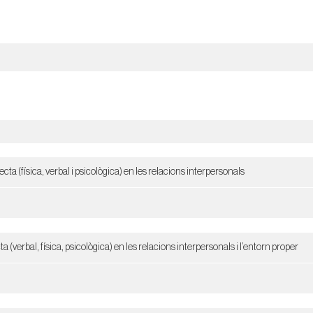
cta (física, verbal i psicològica) en les relacions interpersonals
ta (verbal, física, psicològica) en les relacions interpersonals i l’entorn proper