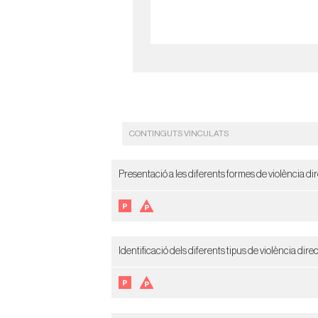
CONTINGUTS VINCULATS
Presentació a les diferents formes de violència dire
Identificació dels diferents tipus de violència direc