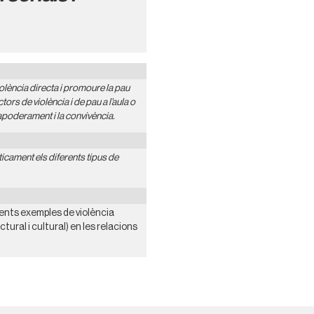
iolència directa i promoure la pau
ctors de violència i de pau a l’aula o
l’apoderament i la convivència.
ticament els diferents tipus de
rents exemples de violència
uctural i cultural) en les relacions