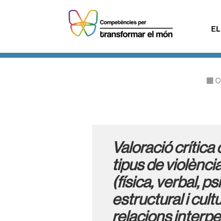
EL
C
Valoració crítica 
tipus de violència
(física, verbal, ps
estructural i cultu
relacions interpe