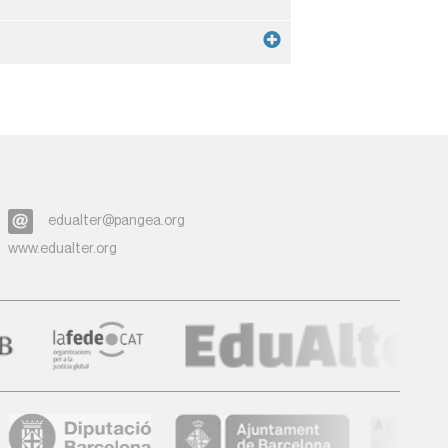
edualter@pangea.org
www.edualter.org