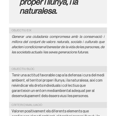
proper i llunyà, i la
naturalesa.
OBJECTIU EIX
Generar una ciutadania compromesa amb la conservació i
millora del conjunt de valors naturals, socials i culturals que
afecten i condicionen el benestar de la vida de les persones, de
les societats actuals i les seves generacions futures.
OBJECTIU BLOC
Tenir una actitud favorable cap a la defensa i cura del medi
ambient, el territori proper i llunya, i la naturalesa, així com
reivindicar els drets individuals i col·lectius que
garanteixin un entorn mediambiental adequat per al
desenvolupament dels éssers vius i les persones.
CRITERI D'AVALUACIÓ
Valoren positivament els diferents elements que