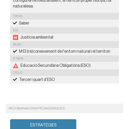
configuren el medi ambient, el territori proper i llunyà, i la
naturalesa.
TIPUS
Saber
EIX
Justícia ambiental
BLOC
M El (re)coneixement de l'entorn natural i el territori
ETAPA
Educació Secundària Obligatòria (ESO)
CICLE
Tercer i quart d’ESO
RECOMANACIONS PEDAGÒGIQUES
ESTRATÈGIES