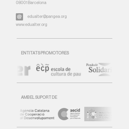
08001 Barcelona
edualter@pangea.org
www.edualter.org
ENTITATS PROMOTORES
AMB EL SUPORT DE