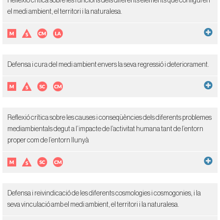
Reflexió crítica sobre les funcions dels diferents elements que configuren
el medi ambient, el territori i la naturalesa.
Defensa i cura del medi ambient envers la seva regressió i deteriorament.
Reflexió crítica sobre les causes i conseqüències dels diferents problemes
mediambientals degut a l’impacte de l’activitat humana tant de l’entorn
proper com de l’entorn llunyà
Defensa i reivindicació de les diferents cosmologies i cosmogonies, i la
seva vinculació amb el medi ambient, el territori i la naturalesa.