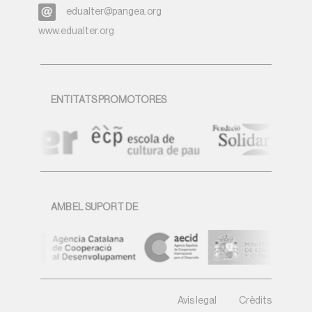
edualter@pangea.org
www.edualter.org
ENTITATS PROMOTORES
AMB EL SUPORT DE
Avis legal
Crèdits