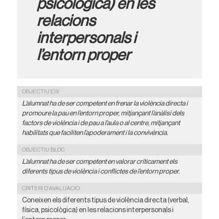
psicològica) en les
relacions
interpersonals i
l’entorn proper
OBJECTIU EIX
L’alumnat ha de ser competent en frenar la violència directa i
promoure la pau en l’entorn proper, mitjançant l’anàlisi dels
factors de violència i de pau a l’aula o al centre, mitjançant
habilitats que faciliten l’apoderament i la convivència.
OBJECTIU BLOC
L’alumnat ha de ser competent en valorar críticament els
diferents tipus de violència i conflictes de l’entorn proper.
CRITERI D'AVALUACIÓ
Coneixen els diferents tipus de violència directa (verbal,
física, psicològica) en les relacions interpersonals i