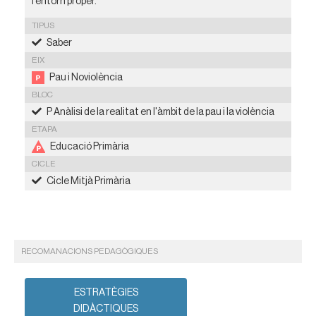
l’entorn proper.
TIPUS
Saber
EIX
Pau i Noviolència
BLOC
P Anàlisi de la realitat en l'àmbit de la pau i la violència
ETAPA
Educació Primària
CICLE
Cicle Mitjà Primària
RECOMANACIONS PEDAGÒGIQUES
ESTRATÈGIES
DIDÀCTIQUES