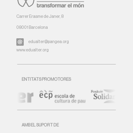
Carrer Erasme de Janer, 8
08001 Barcelona
edualter@pangea.org
www.edualter.org
ENTITATS PROMOTORES
AMB EL SUPORT DE