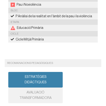
Pau i Noviolència
BLOC
P Anàlisi de la realitat en l'àmbit de la pau i la violència
ETAPA
Educació Primària
CICLE
Cicle Mitjà Primària
RECOMANACIONS PEDAGÒGIQUES
ESTRATÈGIES
DIDÀCTIQUES
AVALUACIÓ
TRANSFORMADORA