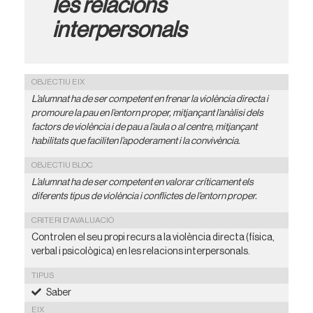
les relacions
interpersonals
OBJECTIU EIX
L’alumnat ha de ser competent en frenar la violència directa i
promoure la pau en l’entorn proper, mitjançant l’anàlisi dels
factors de violència i de pau a l’aula o al centre, mitjançant
habilitats que faciliten l’apoderament i la convivència.
OBJECTIU BLOC
L’alumnat ha de ser competent en valorar críticament els
diferents tipus de violència i conflictes de l’entorn proper.
CRITERI D'AVALUACIÓ
Controlen el seu propi recurs a la violència directa (física,
verbal i psicològica) en les relacions interpersonals.
TIPUS
Saber
EIX