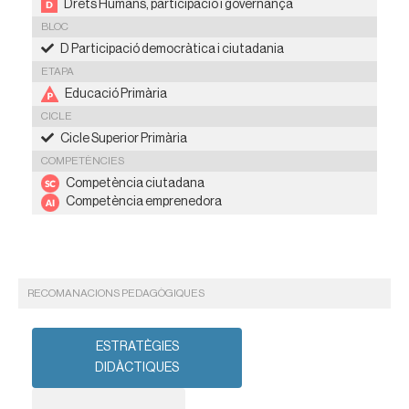
Drets Humans, participació i governança
BLOC
D Participació democràtica i ciutadania
ETAPA
Educació Primària
CICLE
Cicle Superior Primària
COMPETÈNCIES
Competència ciutadana
Competència emprenedora
RECOMANACIONS PEDAGÒGIQUES
ESTRATÈGIES
DIDÀCTIQUES