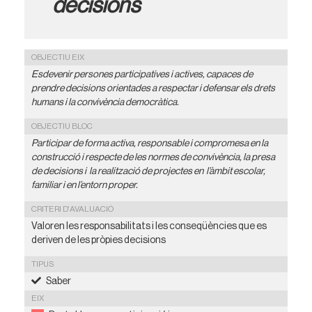
decisions
OBJECTIU EIX
Esdevenir persones participatives i actives, capaces de
prendre decisions orientades a respectar i defensar els drets
humans i la convivència democràtica.
OBJECTIU BLOC
Participar de forma activa, responsable i compromesa en la
construcció i respecte de les normes de convivència, la presa
de decisions i la realització de projectes en l’àmbit escolar,
familiar i en l’entorn proper.
CRITERI D'AVALUACIÓ
Valoren les responsabilitats i les conseqüències que es
deriven de les pròpies decisions
TIPUS
Saber
EIX