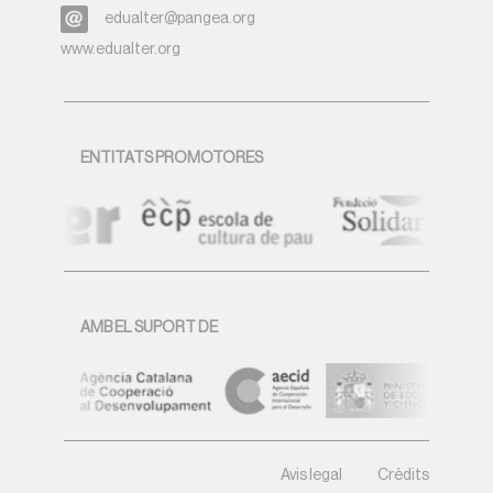
edualter@pangea.org
www.edualter.org
ENTITATS PROMOTORES
AMB EL SUPORT DE
Avis legal
Crèdits