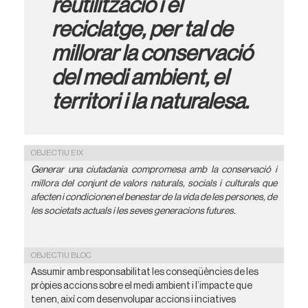
reutilització i el
reciclatge, per tal de
millorar la conservació
del medi ambient, el
territori i la naturalesa.
OBJECTIU EIX
Generar una ciutadania compromesa amb la conservació i
millora del conjunt de valors naturals, socials i culturals que
afecten i condicionen el benestar de la vida de les persones, de
les societats actuals i les seves generacions futures.
OBJECTIU BLOC
Assumir amb responsabilitat les conseqüències de les
pròpies accions sobre el medi ambient i l’impacte que
tenen, així com desenvolupar accions i inciatives