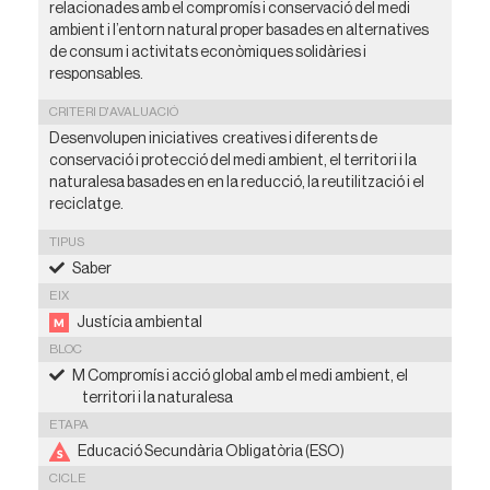
relacionades amb el compromís i conservació del medi
ambient i l’entorn natural proper basades en alternatives
de consum i activitats econòmiques solidàries i
responsables.
CRITERI D'AVALUACIÓ
Desenvolupen iniciatives creatives i diferents de
conservació i protecció del medi ambient, el territori i la
naturalesa basades en en la reducció, la reutilització i el
reciclatge.
TIPUS
Saber
EIX
Justícia ambiental
BLOC
M Compromís i acció global amb el medi ambient, el
territori i la naturalesa
ETAPA
Educació Secundària Obligatòria (ESO)
CICLE