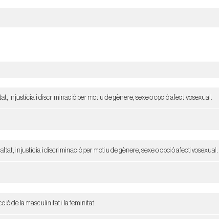
at, injustícia i discriminació per motiu de gènere, sexe o opció afectivosexual.
altat, injustícia i discriminació per motiu de gènere, sexe o opció afectivosexual.
ó de la masculinitat i la feminitat.