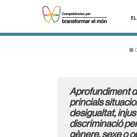
EL
C
Aprofundiment d
princials situaci
desigualtat, injust
discriminació pe
gènere, sexe o o