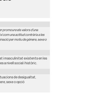
r promoure els valors d’una
xí com una actitud contrària a les
iminació per motiu de gènere, sexe o
t i masculinitat existents en les
 a nivell social i històric.
ituacions de desigualtat,
nere, sexe o opció