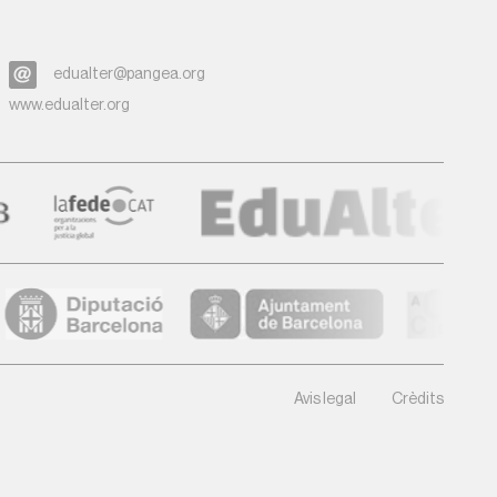
edualter@pangea.org
www.edualter.org
Avis legal
Crèdits