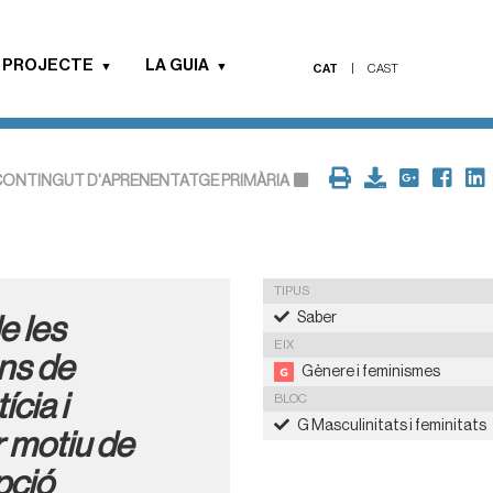
 PROJECTE
LA GUIA
CAT
|
CAST
ONTINGUT D'APRENENTATGE PRIMÀRIA
TIPUS
Saber
e les
EIX
ons de
Gènere i feminismes
ícia i
BLOC
G Masculinitats i feminitats
r motiu de
pció