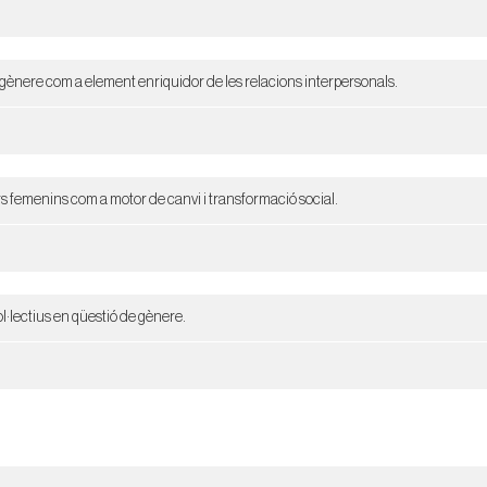
e gènere com a element enriquidor de les relacions interpersonals.
ers femenins com a motor de canvi i transformació social.
l·lectius en qüestió de gènere.