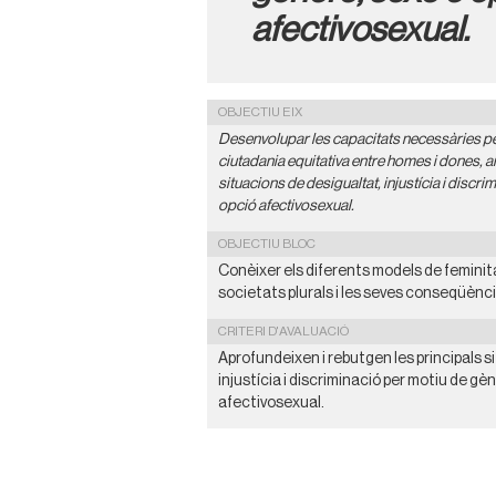
afectivosexual.
OBJECTIU EIX
Desenvolupar les capacitats necessàries pe
ciutadania equitativa entre homes i dones, ai
situacions de desigualtat, injustícia i discr
opció afectivosexual.
OBJECTIU BLOC
Conèixer els diferents models de feminita
societats plurals i les seves conseqüències
CRITERI D'AVALUACIÓ
Aprofundeixen i rebutgen les principals s
injustícia i discriminació per motiu de gè
afectivosexual.