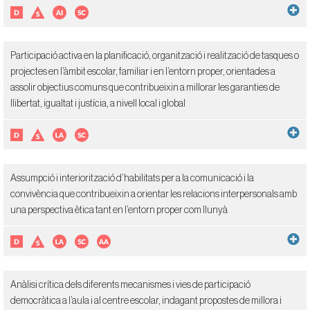
Participació activa en la planificació, organització i realització de tasques o
projectes en l’àmbit escolar, familiar i en l’entorn proper, orientades a
assolir objectius comuns que contribueixin a millorar les garanties de
llibertat, igualtat i justícia, a nivell local i global
Assumpció i interiorització d’habilitats per a la comunicació i la
convivència que contribueixin a orientar les relacions interpersonals amb
una perspectiva ètica tant en l’entorn proper com llunyà
Anàlisi crítica dels diferents mecanismes i vies de participació
democràtica a l’aula i al centre escolar, indagant propostes de millora i