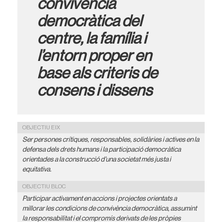
convivència
democràtica del
centre, la família i
l’entorn proper en
base als criteris de
consens i dissens
OBJECTIU EIX
Ser persones
crítiques,
responsables,
solidàries
i
actives
en
la
defensa
dels
drets
humans
i
la
participació
democràtica
orientades
a
la
construcció
d
’
una
societat
més
justa
i
equitativa.
OBJECTIU BLOC
Participar activament en accions i projectes orientats a
millorar les condicions de convivència democràtica, assumint
la responsabilitat i el compromís derivats de les pròpies