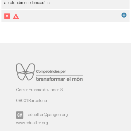
aprofundiment democràtic
Carrer Erasme de Janer, 8
08001 Barcelona
edualter@pangea.org
www.edualter.org