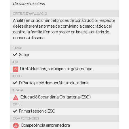
decisions i accions.
CRITERI D'AVALUACIÓ
Analitzen críticament el procés de construcció i respecte
de les diferents normes de convivència democràtica del
centre, la família i l’entorn proper en base als criteris de
consens i dissens.
TIPUS
Saber
EIX
Drets Humans, participació i governança
BLOC
D Participació democràtica i ciutadania
ETAPA
Educació Secundària Obligatòria (ESO)
CICLE
Primer i segon d’ESO
COMPETÈNCIES
Competència emprenedora