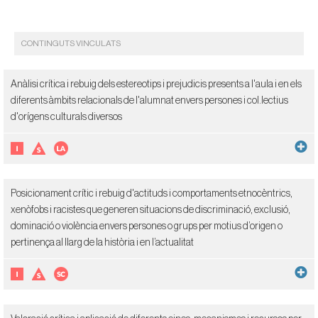
CONTINGUTS VINCULATS
Anàlisi crítica i rebuig dels estereotips i prejudicis presents a l'aula i en els
diferents àmbits relacionals de l'alumnat envers persones i col.lectius
d'orígens culturals diversos
Posicionament crític i rebuig d'actituds i comportaments etnocèntrics,
xenòfobs i racistes que generen situacions de discriminació, exclusió,
dominació o violència envers persones o grups per motius d’origen o
pertinença al llarg de la història i en l’actualitat