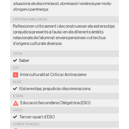
situacions de discriminació, dominació i violència per motiu
d’origen o pertinença.
CRITERI D'AVALUACIÓ
Reflexionen críticament i deconstrueixen els estereotips
i prejudicis presents a l’aula i en els diferents àmbits
relacionals de l’alumnat envers persones i col·lectius
d’orígens culturals diversos
TIPUS
Saber
EIX
Interculturalitat Crítica i Antiracisme
BLOC
I Estereotips, prejudicis i discriminacions
ETAPA
Educació Secundària Obligatòria (ESO)
CICLE
Tercer i quart d’ESO
COMPETÈNCIES