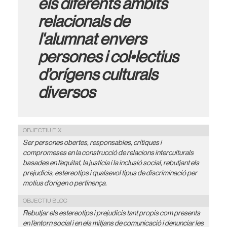
els diferents àmbits
relacionals de
l'alumnat envers
persones i col•lectius
d’orígens culturals
diversos
OBJECTIU EIX
Ser persones obertes, responsables, crítiques i
compromeses en la construcció de relacions interculturals
basades en l’equitat, la justícia i la inclusió social, rebutjant els
prejudicis, estereotips i qualsevol tipus de discriminació per
motius d’origen o pertinença.
OBJECTIU BLOC
Rebutjar els estereotips i prejudicis tant propis com presents
en l’entorn social i en els mitjans de comunicació i denunciar les