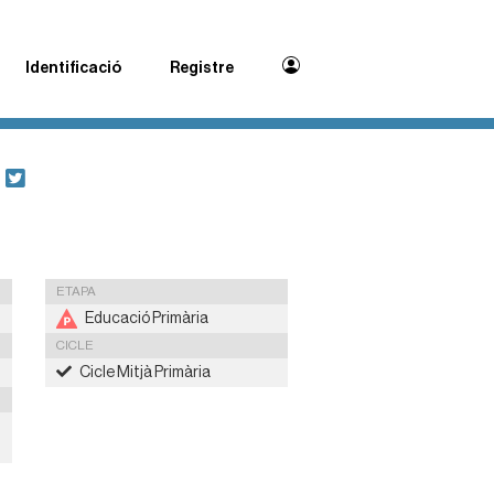
Identificació
Registre
ETAPA
Educació Primària
CICLE
Cicle Mitjà Primària