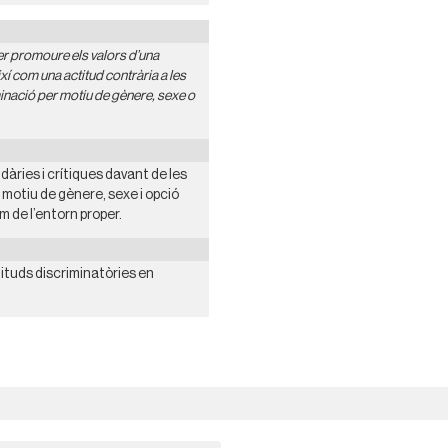
r promoure els valors d’una
xí com una actitud contrària a les
iminació per motiu de gènere, sexe o
àries i crítiques davant de les
 motiu de gènere, sexe i opció
m de l’entorn proper.
ituds discriminatòries en