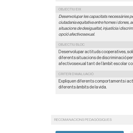
OBJECTIU EIX
Desenvolupar les capacitats necessàries pe
ciutadania equitativa entre homes i dones, ai
situacions de desigualtat, injustícia i discr
opció afectivosexual.
OBJECTIU BLOC
Desenvolupar actituds cooperatives, solid
diferents situacions de discriminació per
afectivosexual tant de l’àmbit escolar co
CRITERI D'AVALUACIÓ
Expliquen diferents comportaments i act
diferents àmbits de la vida.
RECOMANACIONS PEDAGÒGIQUES