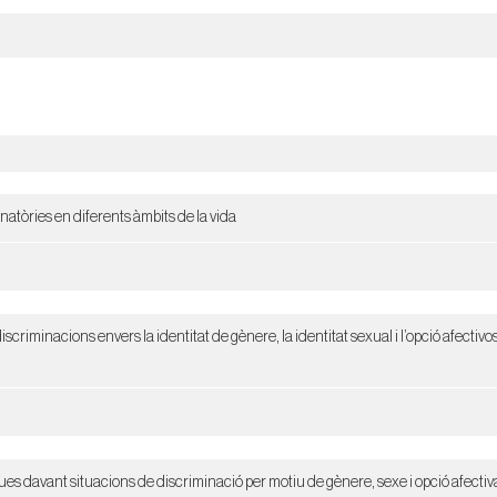
atòries en diferents àmbits de la vida
 discriminacions envers la identitat de gènere, la identitat sexual i l’opció afecti
iques davant situacions de discriminació per motiu de gènere, sexe i opció afecti