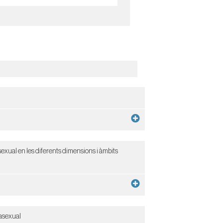
vosexual en les diferents dimensions i àmbits
vasexual