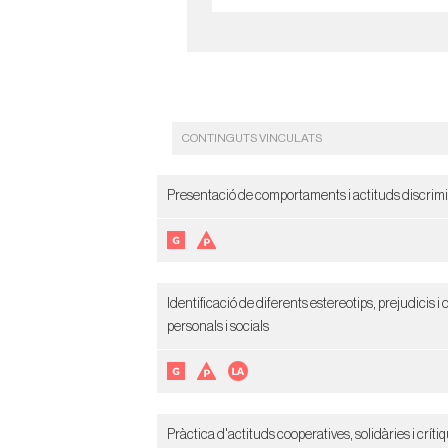
CONTINGUTS VINCULATS
Presentació de comportaments i actituds discrimin
Identificació de diferents estereotips, prejudicis i
personals i socials
Pràctica d'actituds cooperatives, solidàries i crít