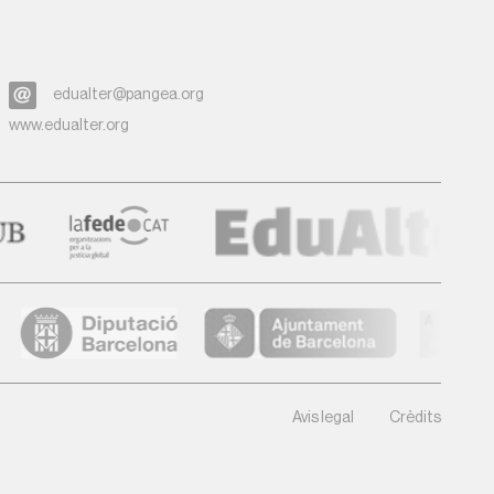
edualter@pangea.org
www.edualter.org
Avis legal
Crèdits