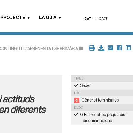
 PROJECTE
LA GUIA
CAT
|
CAST
ONTINGUT D'APRENENTATGE PRIMÀRIA
TIPUS
Saber
EIX
 actituds
Gènere i feminismes
en diferents
BLOC
G Estereotips, prejudicis i
discriminacions