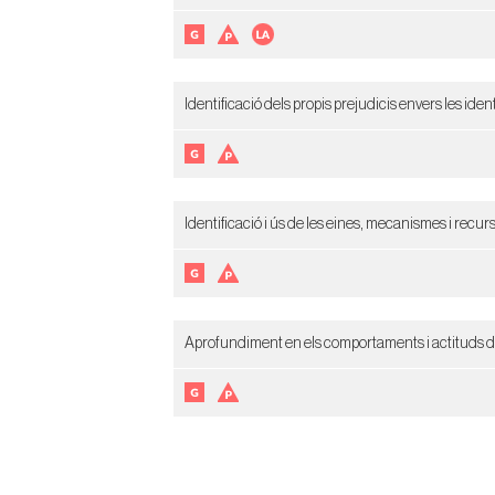
Identificació dels propis prejudicis envers les iden
Identificació i ús de les eines, mecanismes i recur
Aprofundiment en els comportaments i actituds dis