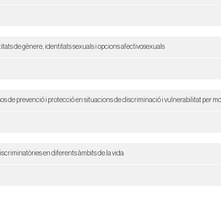
titats de gènere, identitats sexuals i opcions afectivosexuals
sos de prevenció i protecció en situacions de discriminació i vulnerabilitat per m
criminatòries en diferents àmbits de la vida