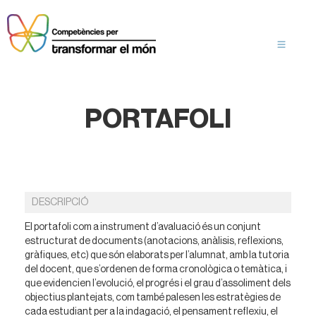
PORTAFOLI
DESCRIPCIÓ
El portafoli com a instrument d’avaluació és un conjunt
estructurat de documents (anotacions, anàlisis, reflexions,
gràfiques, etc) que són elaborats per l’alumnat, amb la tutoria
del docent, que s’ordenen de forma cronològica o temàtica, i
que evidencien l’evolució, el progrés i el grau d’assoliment dels
objectius plantejats, com també palesen les estratègies de
cada estudiant per a la indagació, el pensament reflexiu, el