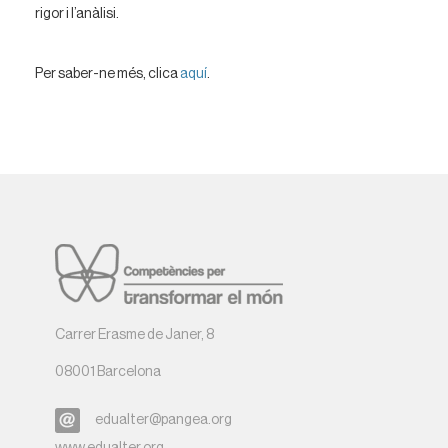
rigor i l’anàlisi.
Per saber-ne més, clica
aquí
.
Carrer Erasme de Janer, 8
08001 Barcelona
edualter@pangea.org