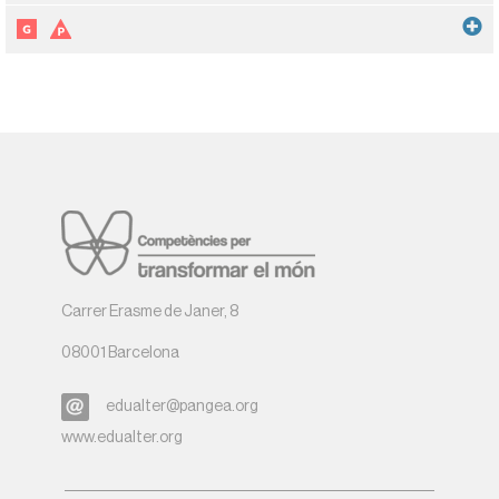
Carrer Erasme de Janer, 8
08001 Barcelona
edualter@pangea.org
www.edualter.org