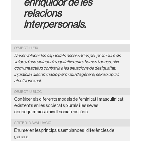
enriquidor de les
relacions
interpersonals.
OBJECTIU EIX
Desenvolupar les capacitats necessàries per promoure els
valors d’una ciutadania equitativa entre homes i dones, així
com una actitud contrària a les situacions de desigualtat,
injustícia i discriminació per motiu de gènere, sexe o opció
afectivosexual.
OBJECTIU BLOC
Conèixer els diferents models de feminitat i masculinitat
existents en les societats plurals i les seves
conseqüències a nivell social i històric.
CRITERI D'AVALUACIÓ
Enumeren les principals semblances i diferències de
gènere.