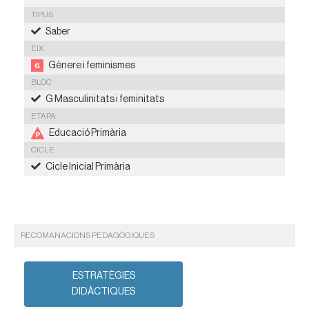
TIPUS
Saber
EIX
Gènere i feminismes
BLOC
G Masculinitats i feminitats
ETAPA
Educació Primària
CICLE
Cicle Inicial Primària
RECOMANACIONS PEDAGÒGIQUES
ESTRATÈGIES
DIDÀCTIQUES