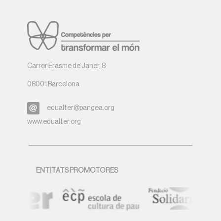
Carrer Erasme de Janer, 8
08001 Barcelona
edualter@pangea.org
www.edualter.org
ENTITATS PROMOTORES