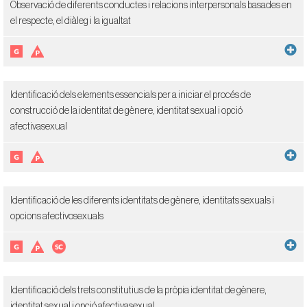
Observació de diferents conductes i relacions interpersonals basades en
el respecte, el diàleg i la igualtat
Identificació dels elements essencials per a iniciar el procés de
construcció de la identitat de gènere, identitat sexual i opció
afectivasexual
Identificació de les diferents identitats de gènere, identitats sexuals i
opcions afectivosexuals
Identificació dels trets constitutius de la pròpia identitat de gènere,
identitat sexual i opció afectivasexual