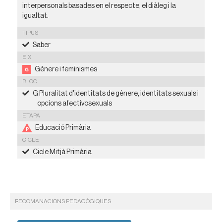
interpersonals basades en el respecte, el diàleg i la
igualtat.
TIPUS
Saber
EIX
Gènere i feminismes
BLOC
G Pluralitat d'identitats de gènere, identitats sexuals i
opcions afectivosexuals
ETAPA
Educació Primària
CICLE
Cicle Mitjà Primària
RECOMANACIONS PEDAGÒGIQUES