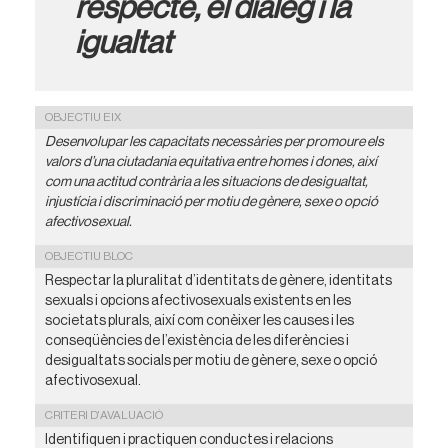
respecte, el diàleg i la
igualtat
OBJECTIU EIX
Desenvolupar les capacitats necessàries per promoure els
valors d’una ciutadania equitativa entre homes i dones, així
com una actitud contrària a les situacions de desigualtat,
injustícia i discriminació per motiu de gènere, sexe o opció
afectivosexual.
OBJECTIU BLOC
Respectar la pluralitat d’identitats de gènere, identitats
sexuals i opcions afectivosexuals existents en les
societats plurals, així com conèixer les causes i les
conseqüències de l’existència de les diferències i
desigualtats socials per motiu de gènere, sexe o opció
afectivosexual.
CRITERI D'AVALUACIÓ
Identifiquen i practiquen conductes i relacions