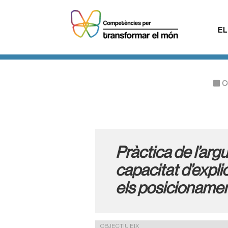
EL
C
Pràctica de l’arg
capacitat d’explica
els posicioname
OBJECTIU EIX