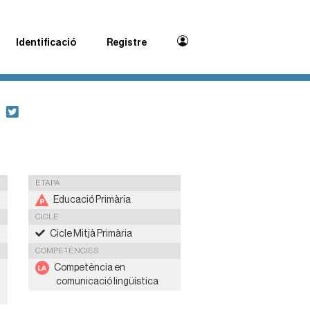
Identificació
Registre
ETAPA
Educació Primària
CICLE
Cicle Mitjà Primària
COMPETÈNCIES
Competència en
comunicació lingüística