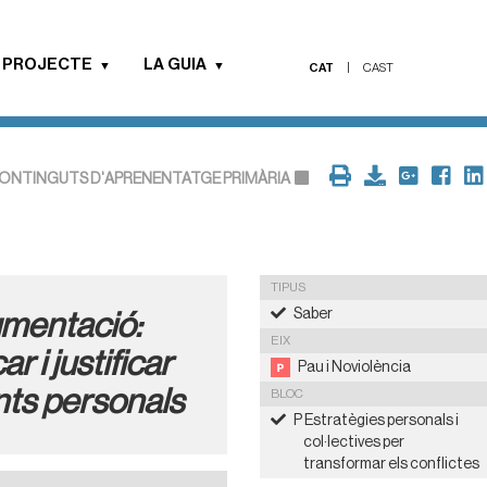
 PROJECTE
LA GUIA
CAT
|
CAST
ONTINGUTS D'APRENENTATGE PRIMÀRIA
TIPUS
Saber
umentació:
EIX
r i justificar
Pau i Noviolència
nts personals
BLOC
P Estratègies personals i
col·lectives per
transformar els conflictes