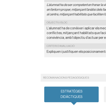
L’alumnat ha de ser competent en frenar la v
en l’entorn proper, mitjançant l’anàlisi dels fa
al centre, mitjançant habilitats que faciliten 
OBJECTIU BLOC
L’alumnat ha de conèixer i aplicar els m
conflictes, mitjançant habilitats que faci
convivència, amb l’objectiu d’actuar per e
CRITERI D'AVALUACIÓ
Expliquen i justifiquen els posicionament
RECOMANACIONS PEDAGÒGIQUES
ESTRATÈGIES
DIDÀCTIQUES