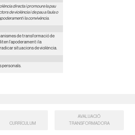
iolència directa i promoure la pau
ctors de violència i de pau a l’aula o
l’apoderament i la convivència.
ecanismes de transformació de
liten l’apoderament i la
radicar situacions de violència.
s personals.
AVALUACIÓ
CURRÍCULUM
TRANSFORMADORA