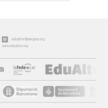
edualter@pangea.org
www.edualter.org