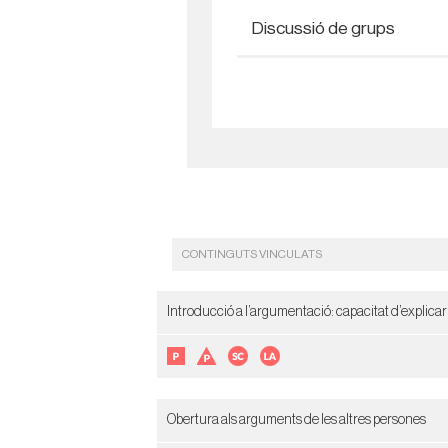
Discussió de grups
CONTINGUTS VINCULATS
Introducció a l’argumentació: capacitat d’explicar
Obertura als arguments de les altres persones