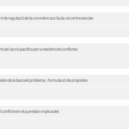
de regulació de la convivència a l’aula i al centre escolar
s de l’acció pacífica per a resoldre els conflictes
àlisi de la tasca/el problema, i formulació de propostes
l conflicte en el que estan implicades