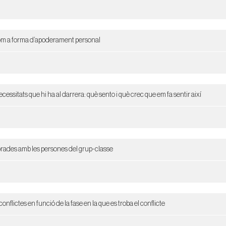
 com a forma d’apoderament personal
essitats que hi ha al darrera: què sento i què crec que em fa sentir així
ibrades amb les persones del grup-classe
flictes en funció de la fase en la que es troba el conflicte