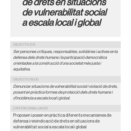
de drets en situacions
de vulnerabilitat social
a escala local i global
OBJECTIU EIX
Ser persones
crítiques,
responsables,
solidàries
i
actives
en
la
defensa
dels
drets
humans
i
la
participació
democràtica
orientades
a
la
construcció
d
’
una
societat
més
justa
i
equitativa.
OBJECTIU BLOC
Denunciar situacions de vulnerabilitat social i violació de drets,
posant en pràctica formes de protecció dels drets humans i
d'incidència a escala local i global.
CRITERI D'AVALUACIÓ
Proposen i posen en pràctica diferents mecanismes de
defensa i reivindicació de drets en situacions de
vulnerabilitat social a escala local i global