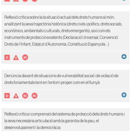
Reflexió crítica sobre la la situació actual dels drets humans al món,
analitzant la seva trajectòria històrica (drets civils i polítics, drets socials,
econòmics, ambientals i culturals, drets emergents), així com els
instruments de protecció existents (Declaració Universal, Convenció
Drets de l’Infant, Estatut d’Autonomia, Constitució Espanyola...)
Denúncia davant de situacions de vulnerabilitat social i de violació de
drets fonamentals tant en l’entorn proper com en el llunyà
Reflexió crítica i comprensió del sistema de protecció dels drets humans i
la seva necessària articulació amb la garantia de la pau, el
desenvolupament i la democràcia