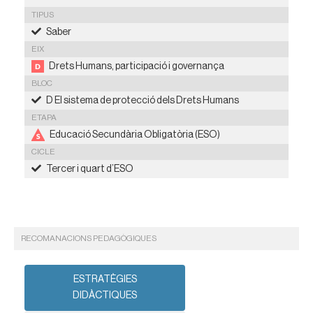
TIPUS
Saber
EIX
Drets Humans, participació i governança
BLOC
D El sistema de protecció dels Drets Humans
ETAPA
Educació Secundària Obligatòria (ESO)
CICLE
Tercer i quart d’ESO
RECOMANACIONS PEDAGÒGIQUES
ESTRATÈGIES
DIDÀCTIQUES