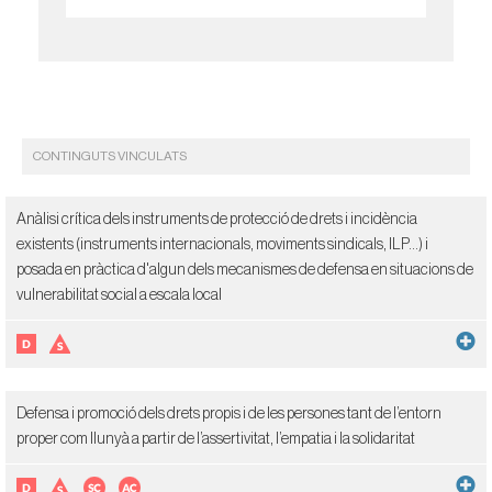
CONTINGUTS VINCULATS
Anàlisi crítica dels instruments de protecció de drets i incidència
existents (instruments internacionals, moviments sindicals, ILP...) i
posada en pràctica d'algun dels mecanismes de defensa en situacions de
vulnerabilitat social a escala local
Defensa i promoció dels drets propis i de les persones tant de l’entorn
proper com llunyà a partir de l’assertivitat, l’empatia i la solidaritat