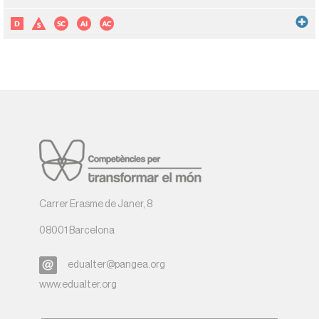
Carrer Erasme de Janer, 8
08001 Barcelona
edualter@pangea.org
www.edualter.org