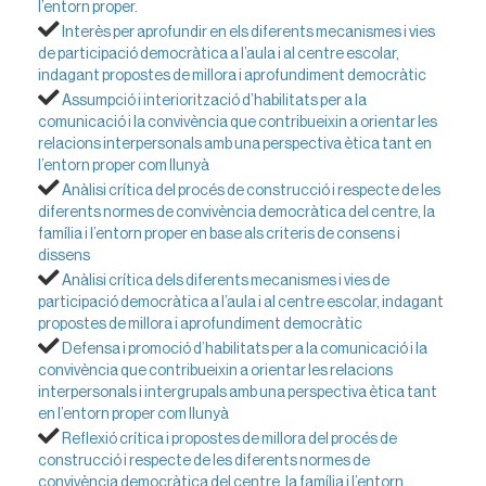
l’entorn proper.
Interès per aprofundir en els diferents mecanismes i vies
de participació democràtica a l’aula i al centre escolar,
indagant propostes de millora i aprofundiment democràtic
Assumpció i interiorització d’habilitats per a la
comunicació i la convivència que contribueixin a orientar les
relacions interpersonals amb una perspectiva ètica tant en
l’entorn proper com llunyà
Anàlisi crítica del procés de construcció i respecte de les
diferents normes de convivència democràtica del centre, la
família i l’entorn proper en base als criteris de consens i
dissens
Anàlisi crítica dels diferents mecanismes i vies de
participació democràtica a l’aula i al centre escolar, indagant
propostes de millora i aprofundiment democràtic
Defensa i promoció d’habilitats per a la comunicació i la
convivència que contribueixin a orientar les relacions
interpersonals i intergrupals amb una perspectiva ètica tant
en l’entorn proper com llunyà
Reflexió crítica i propostes de millora del procés de
construcció i respecte de les diferents normes de
convivència democràtica del centre, la família i l’entorn