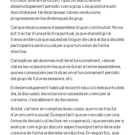
introduït amb anterioritat), i que té relació amb el
desenvolupament periòdic com a grup. Les qüestions són
discutides per tal de proposar canvis i evolucions
progressives en les dinàmiques de grup.
Cal que els processos d’assemblea tinguin continuïtat. No es
pot tractar d’una pràctica puntual, ja que el prestigi i la
transcendència que aquestes tinguin de cara al dia a dia dels
participants serà crucial per a que funcionin de forma
efectiva.
Cal explicar als alumnes molt bé el funcionament, i deixar
clares les ocasions en les que es duran a terme assemblees,
quines conseqüències tindran en el funcionament periòdic
del grup i de futures sessions, etc.
El desenvolupament habitual és la introducció dels punts dels
dia, la discussió, les votacions o posada en comú per al
consens, i l’establiment de decisions.
Ara bé, cal tenir en comptes dues coses: que no es tracta
d’un encontre social. És important que es concebi com una
forma de decisió col·lectiva i en cooperació, i que serveix per a
avançar com a grup i discutir aspectes importants de la vida
comuna de forma ordenada i productiva. En segon lloc, que