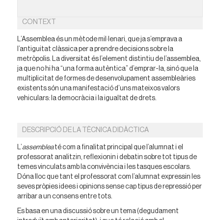
CONTEXT
L’Assemblea és un mètode mil·lenari, que ja s’emprava a
l’antiguitat clàssica per a prendre decisions sobre la
metròpolis. La diversitat és l’element distintiu de l’assemblea,
ja que no hi ha “una forma autèntica” d’emprar-la, sinó que la
multiplicitat de formes de desenvolupament assembleàries
existents són una manifestació d’uns mateixos valors
vehiculars: la democràcia i la igualtat de drets.
DESCRIPCIÓ DE LA TÈCNICA DIDÀCTICA
L’
assemblea
té com a finalitat principal que l’alumnat i el
professorat analitzin, reflexionin i debatin sobre tot tipus de
temes vinculats amb la convivència i les tasques escolars.
Dóna lloc que tant el professorat com l’alumnat expressin les
seves pròpies idees i opinions sense cap tipus de repressió per
arribar a un consens entre tots.
Es basa en una discussió sobre un tema (degudament