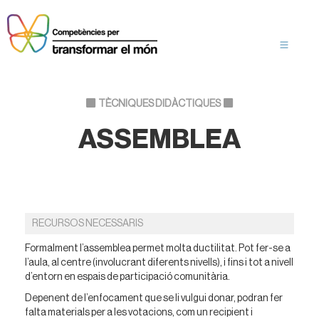
TÈCNIQUES DIDÀCTIQUES
ASSEMBLEA
RECURSOS NECESSARIS
Formalment l’assemblea permet molta ductilitat. Pot fer-se a
l’aula, al centre (involucrant diferents nivells), i fins i tot a nivell
d’entorn en espais de participació comunitària.
Depenent de l’enfocament que se li vulgui donar, podran fer
falta materials per a les votacions, com un recipient i