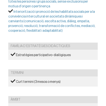
totes les persones i grups socials, sense exclusions per
motius d'origen o pertinença
Interiorització i promoció de les habilitats socials per a la
convivència intercultural en societats dinàmiques i
canviants (comunicació, escolta activa, diàleg, empatia,
provenció, resolució, transformació de conflictes, mediació,
cooperació, flexibilitat i adaptabilitat)
FAMÍLIA D’ESTRATÈGIES DIDÀCTIQUES
Estratègies participativo-dialògiques
TERMINI
Curt termini (3 mesos o menys)
ÀMBIT