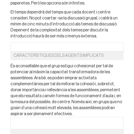
paperetes. Però les opcions són infinites.
El temps dependrà del temps que cada docent i centre
consideri. No pot coartar-se la discussió grupal, i caldrà un
mínim de cinc minuts d’introducció als temes de discussió.
Depenent de la complexitat dels temes per discutir la
introducció haurà de ser més o menys extensa.
CARACTERÍSTIQUES DELS AGENTS IMPLICATS
És aconsellable que el grup estigui cohesionat per tal de
potenciar al màxim la capacitat transformadora de les
assemblees. Ara bé, es poden emprar activitats
complementàries per tal de millorar la cohesió i, sobretot,
donar importància i rellevància a les assemblees; permetent
que els resultats canviïn formes de funcionament d’aula i, en
la mesura del possible, de centre. Només així, en grups que no
gosin d’una cohesió molt elevada, les assemblees podran
aspirar a ser plenament efectives.