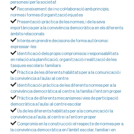
persones i per la societat
Reconeixement de i no col•laboració amb principis,
normes i formes d’organització injustes
Presentació i pràctica de les normes, i de la seva
importància per a la convivència democràtica en els diferents
àmbits relacionals
Interès en prendre decisions de forma autònoma i
expressar-les
Identificació dels propis compromisos i responsabilitats
en relació a la planificació, organització i realització de les
tasques escolars i familiars
Pràctica de les diferents habilitats per a la comunicació i
la convivència a l’aula i al centre
Identificació i pràctica de les diferents normes per a la
convivència democràtica al centre, la família i l’entorn proper
Pràctica de diferents mecanismes i vies de participació
democràtica a l’aula i al centre escolar
Ús de les diferents habilitats per a la comunicació i la
convivència a l’aula, al centre i a l’entorn proper
Compromís en la construcció i el respecte de normes per a
la convivència democràtica en l’àmbit escolar, familiar i en