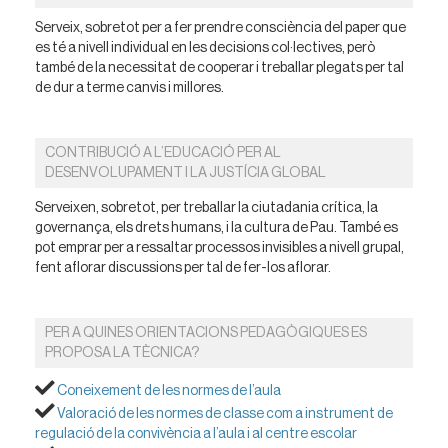
Serveix, sobretot per a fer prendre consciència del paper que
es té a nivell individual en les decisions col·lectives, però
també de la necessitat de cooperar i treballar plegats per tal
de dur a terme canvis i millores.
CONTRIBUCIÓ A L’EDUCACIÓ PER AL
DESENVOLUPAMENT I LA JUSTÍCIA GLOBAL
Serveixen, sobretot, per treballar la ciutadania crítica, la
governança, els drets humans, i la cultura de Pau. També es
pot emprar per a ressaltar processos invisibles a nivell grupal,
fent aflorar discussions per tal de fer-los aflorar.
PER A QUINES ORIENTACIONS PEDAGÒGIQUES ES
PROPOSA LA TÈCNICA?
Coneixement de les normes de l’aula
Valoració de les normes de classe com a instrument de
regulació de la convivència a l’aula i al centre escolar