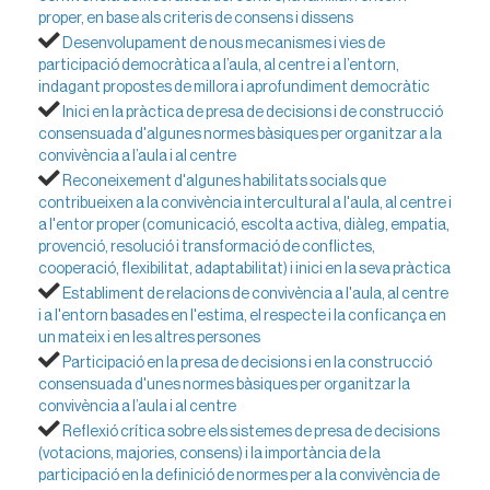
proper, en base als criteris de consens i dissens
Desenvolupament de nous mecanismes i vies de
participació democràtica a l’aula, al centre i a l’entorn,
indagant propostes de millora i aprofundiment democràtic
Inici en la pràctica de presa de decisions i de construcció
consensuada d'algunes normes bàsiques per organitzar a la
convivència a l’aula i al centre
Reconeixement d'algunes habilitats socials que
contribueixen a la convivència intercultural a l'aula, al centre i
a l'entor proper (comunicació, escolta activa, diàleg, empatia,
provenció, resolució i transformació de conflictes,
cooperació, flexibilitat, adaptabilitat) i inici en la seva pràctica
Establiment de relacions de convivència a l'aula, al centre
i a l'entorn basades en l'estima, el respecte i la conficança en
un mateix i en les altres persones
Participació en la presa de decisions i en la construcció
consensuada d'unes normes bàsiques per organitzar la
convivència a l’aula i al centre
Reflexió crítica sobre els sistemes de presa de decisions
(votacions, majories, consens) i la importància de la
participació en la definició de normes per a la convivència de