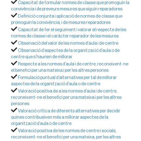
Capacitat de formular normes de classe que promoguin la
convivència i de preveure mesures que siguin reparadores
Definició conjunta i aplicació de normes de classe que
promoguin la convivència, i de mesures reparadores
Capacitat de fer el seguiment i valorar el respecte de les
normes de classe i el caràcter reparador de les mesures
Observació del valor de les normes d’aula i de centre
Observació d’aspectes de la organització d’aula o de
centre que s’haurien de millorar
Respecte a les normes d’aula i de centre, reconeixent-ne
el benefici per una mateixa i per les altres persones
Formulació puntual d’alternatives per tal de millorar
aspectes de la organització d’aula o de centre
Valoració positiva de a les normes d’aula i de centre,
reconeixent-ne el benefici per una mateixa i per les altres
persones
Valoració crítica de diferents alternatives per decidir
quines contribueixen més a millorar aspectes de la
organització d’aula o de centre
Valoració positiva de les normes de centre i socials,
reconeixent-ne el benefici per una mateixa, per les altres