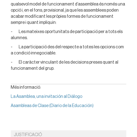
qualsevol model de funcionament d’assemblea és només una
opció i, en el fons, provisional, ja que les assemblees poden
acabar modificant les pròpies formes de funcionament
sempre i quant impliquin:
- Les mateixes oportunitats de participació per a tots els
alumnes.
- La participació des del respecte a totes les opcions com
a condició innegociable.
- El caràcter vinculant de les decisions preses quant al
funcionament del grup.
Més informació:
La Asamblea, una invitación al Diálogo
Asambleas de Clase (Diario de la Educación)
JUSTIFICACIÓ