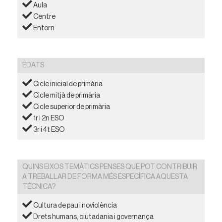
Aula
Centre
Entorn
EDATS
Cicle inicial de primària
Cicle mitjà de primària
Cicle superior de primària
1r i 2n ESO
3r i 4t ESO
QUINS EIXOS TEMÀTICS PENSES QUE POT CONTRIBUIR
A TREBALLAR DE FORMA MÉS ESPECÍFICA AQUESTA
TÈCNICA?
Cultura de pau i noviolència
Drets humans, ciutadania i governança