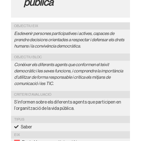
pública
OBJECTIU EIX
Esdevenir persones participatives i actives, capaces de
prendre decisions orientades a respectar i defensar els drets
humans i la convivència democràtica.
OBJECTIU BLOC
Conèixer els diferents agents que conformen el teixit
democràtic i les seves funcions, i comprendre la importància
d'utilitzar de forma responsable i crítica els mitjans de
comunicació i les TIC.
CRITERI D'AVALUACIÓ
S’informen sobre els diferents agents que participen en
l’organització de la vida pública.
TIPUS
Saber
EIX