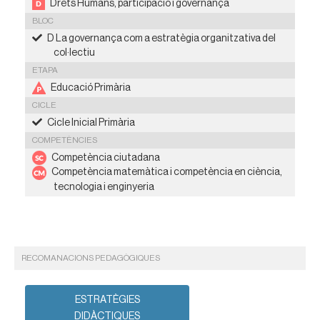
Drets Humans, participació i governança
BLOC
D La governança com a estratègia organitzativa del
col·lectiu
ETAPA
Educació Primària
CICLE
Cicle Inicial Primària
COMPETÈNCIES
Competència ciutadana
Competència matemàtica i competència en ciència,
tecnologia i enginyeria
RECOMANACIONS PEDAGÒGIQUES
ESTRATÈGIES
DIDÀCTIQUES