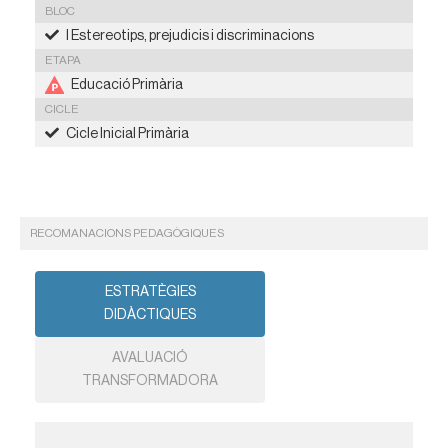
BLOC
I Estereotips, prejudicis i discriminacions
ETAPA
Educació Primària
CICLE
Cicle Inicial Primària
RECOMANACIONS PEDAGÒGIQUES
ESTRATÈGIES
DIDÀCTIQUES
AVALUACIÓ
TRANSFORMADORA