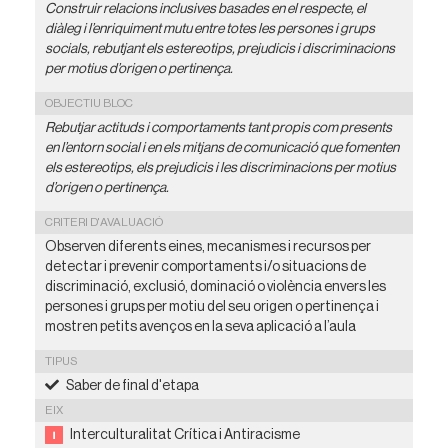
Construir relacions inclusives basades en el respecte, el
diàleg i l’enriquiment mutu entre totes les persones i grups
socials, rebutjant els estereotips, prejudicis i discriminacions
per motius d’origen o pertinença.
OBJECTIU BLOC
Rebutjar actituds i comportaments tant propis com presents
en l’entorn social i en els mitjans de comunicació que fomenten
els estereotips, els prejudicis i les discriminacions per motius
d’origen o pertinença.
CRITERI D'AVALUACIÓ
Observen diferents eines, mecanismes i recursos per
detectar i prevenir comportaments i/o situacions de
discriminació, exclusió, dominació o violència envers les
persones i grups per motiu del seu origen o pertinença i
mostren petits avenços en la seva aplicació a l’aula
TIPUS
Saber de final d'etapa
EIX
Interculturalitat Crítica i Antiracisme