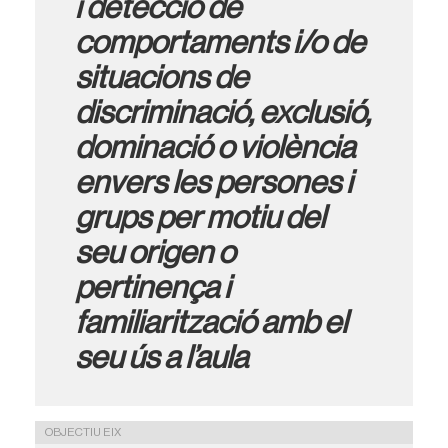
i detecció de
comportaments i/o de
situacions de
discriminació, exclusió,
dominació o violència
envers les persones i
grups per motiu del
seu origen o
pertinença i
familiarització amb el
seu ús a l’aula
OBJECTIU EIX