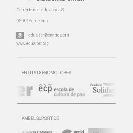
Carrer Erasme de Janer, 8
08001 Barcelona
edualter@pangea.org
www.edualter.org
ENTITATS PROMOTORES
AMB EL SUPORT DE