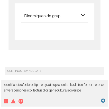
Dinàmiques de grup
CONTINGUTS VINCULATS
Identificació d'estereotips i prejudicis presents a l'aula i en l'entorn proper
envers persones i col.lectius d'origens culturals diversos