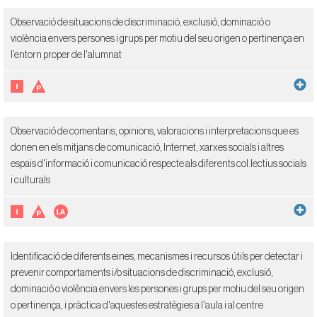
Observació de situacions de discriminació, exclusió, dominació o
violència envers persones i grups per motiu del seu origen o pertinença en
l’entorn proper de l'alumnat
Observació de comentaris, opinions, valoracions i interpretacions que es
donen en els mitjans de comunicació, Internet, xarxes socials i altres
espais d'informació i comunicació respecte als diferents col.lectius socials
i culturals
Identificació de diferents eines, mecanismes i recursos útils per detectar i
prevenir comportaments i/o situacions de discriminació, exclusió,
dominació o violència envers les persones i grups per motiu del seu origen
o pertinença, i pràctica d'aquestes estratègies a l'aula i al centre