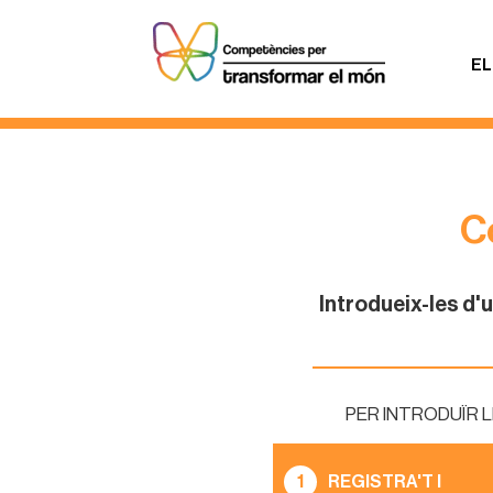
EL
C
Introdueix-les d'u
PER INTRODUÏR 
1
REGISTRA'T I