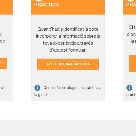
PRÀCTICA
PRÀ
El 
Quan t'hagis identificat ja pots
e
d'on
incorporar la informació sobre la
 de
le
teva experiència a través
d'aquest formulari
'T
AFEGEIX UNA PRÀCTICA
Com es fa per afegir una práctica a
rar-
la guia?
pràct