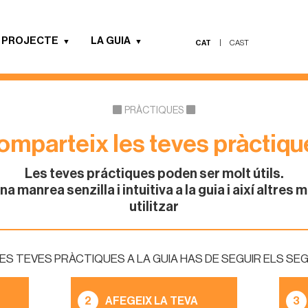
 PROJECTE
LA GUIA
CAT
|
CAST
PRÀCTIQUES
omparteix les teves pràctiqu
Les teves práctiques poden ser molt útils.
na manrea senzilla i intuitiva a la guia i així altres
utilitzar
LES TEVES PRÀCTIQUES A LA GUIA HAS DE SEGUIR ELS S
2
AFEGEIX LA TEVA
3