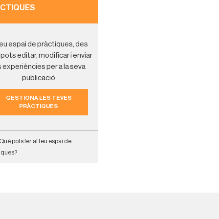
CTIQUES
teu espai de pràctiques, des
 pots editar, modificar i enviar
s experiències per a la seva
publicació
GESTIONA LES TEVES
PRÀCTIQUES
Què pots fer al teu espai de
iques?