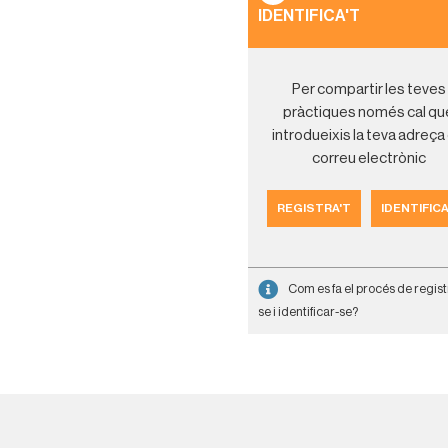
IDENTIFICA'T
Per compartir les teves
pràctiques només cal qu
introdueixis la teva adreça
correu electrònic
REGISTRA'T
IDENTIFICA
Com es fa el procés de regist
se i identificar-se?