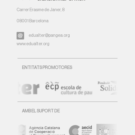
Carrer Erasme de Janer, 8
08001 Barcelona
edualter@pangea.org
www.edualter.org
ENTITATS PROMOTORES
AMB EL SUPORT DE