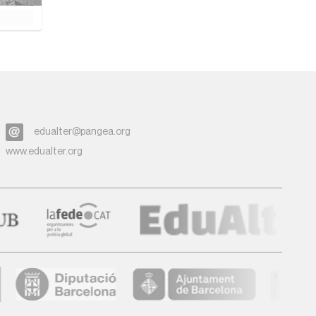
edualter@pangea.org
www.edualter.org